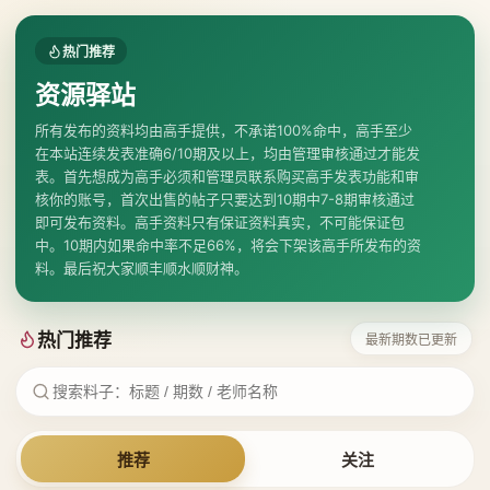
热门推荐
资源驿站
所有发布的资料均由高手提供，不承诺100%命中，高手至少
在本站连续发表准确6/10期及以上，均由管理审核通过才能发
表。首先想成为高手必须和管理员联系购买高手发表功能和审
核你的账号，首次出售的帖子只要达到10期中7-8期审核通过
即可发布资料。高手资料只有保证资料真实，不可能保证包
中。10期内如果命中率不足66%，将会下架该高手所发布的资
料。最后祝大家顺丰顺水顺财神。
热门推荐
最新期数已更新
推荐
关注