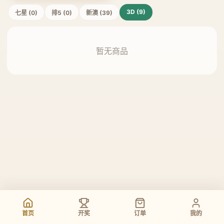
3D (9)
七星 (0)
排5 (0)
新澳 (39)
暂无商品
首页
开奖
订单
我的